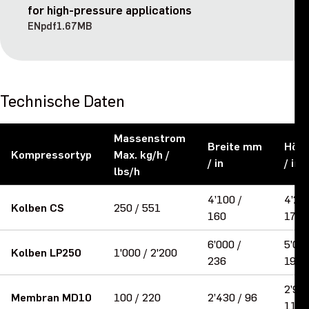
for high-pressure applications
EN
pdf
1.67MB
Technische Daten
Massenstrom
Breite
mm
Höh
Kompressortyp
Max.
kg/h /
/ in
/ in
lbs/h
4’100 /
4’250
Kolben CS
250 / 551
160
170
6’000 /
5’000
Kolben LP250
1'000 / 2'200
236
197
2’950
Membran MD10
100 / 220
2’430 / 96
116