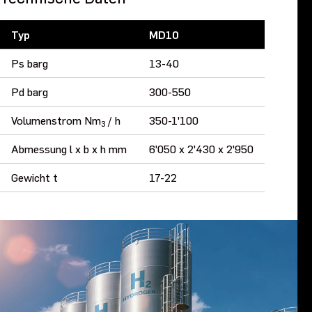
Typ
MD10
Ps barg
13-40
Pd barg
300-550
Volumenstrom Nm
/ h
350-1'100
3
Abmessung l x b x h mm
6'050 x 2'430 x 2'950
Gewicht t
17-22