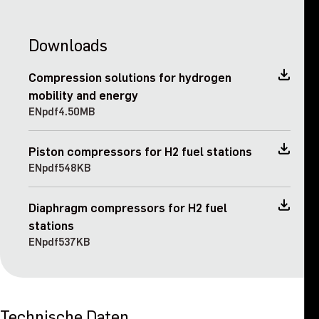
Downloads
Compression solutions for hydrogen
mobility and energy
EN
pdf
4.50MB
Piston compressors for H2 fuel stations
EN
pdf
548KB
Diaphragm compressors for H2 fuel
stations
EN
pdf
537KB
Technische Daten