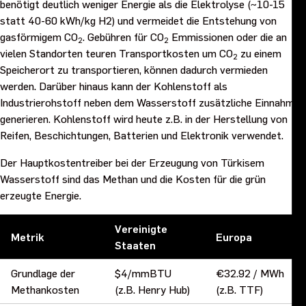
benötigt deutlich weniger Energie als die Elektrolyse (~10-15
statt 40-60 kWh/kg H2) und vermeidet die Entstehung von
gasförmigem CO
. Gebühren für CO
Emmissionen oder die an
2
2
vielen Standorten teuren Transportkosten um CO
zu einem
2
Speicherort zu transportieren, können dadurch vermieden
werden. Darüber hinaus kann der Kohlenstoff als
Industrierohstoff neben dem Wasserstoff zusätzliche Einnahmen
generieren. Kohlenstoff wird heute z.B. in der Herstellung von
Reifen, Beschichtungen, Batterien und Elektronik verwendet.
Der Hauptkostentreiber bei der Erzeugung von Türkisem
Wasserstoff sind das Methan und die Kosten für die grün
erzeugte Energie.
Vereinigte
Metrik
Europa
Staaten
Grundlage der
$4/mmBTU
€32.92 / MWh
Methankosten
(z.B. Henry Hub)
(z.B. TTF)