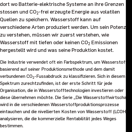
dort wo Batterie-elektrische Systeme an ihre Grenzen
Leitsatz und Werte
stossen und CO
-frei erzeugte Energie aus volatilen
2
Quellen zu speichern. Wasserstoff kann auf
Ziele und Strategie 2027
verschiedene Arten produziert werden. Um sein Potenzial
zu verstehen, müssen wir zuerst verstehen, wie
Karriere
Wasserstoff mit tiefen oder keinen CO
Emissionen
2
hergestellt wird und was seine Produktion kostet.
Investoren
Die Industrie verwendet oft ein Farbspektrum, um Wasserstoff
basierend auf seiner Produktionsmethode und dem damit
Sustainability
verbundenen CO
-Fussabdruck zu klassifizieren. Sich in diesem
2
Spektrum zurechtzufinden, ist der erste Schritt für jede
Organisation, die in Wasserstofftechnologien investieren oder
Rechtliches, Compliance und Qualität
diese übernehmen möchte. Die Serie „Die Wasserstoffwirtschaft“
wird in die verschiedenen Wasserstoffproduktionsprozesse
Beschaffung
eintauchen und die nivellierten Kosten von Wasserstoff (LCOH)
analysieren, die die kommerzielle Rentabilität jedes Weges
News, Stories und Whitepapers
bestimmen.