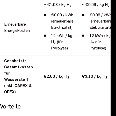
~ €1.08 / kg H
~ €0,96 / kg H
2
2
€0.09 / kWh
€0.08 / kWh
(erneuerbare
(erneuerbare
Erneuerbare
Elektrizität)
Elektrizität)
Energiekosten
12 kWh / kg
12 kWh / kg
H
(für
H
(für
2
2
Pyrolyse)
Pyrolyse)
Geschätzte
Gesamtkosten
für
€2.00 / kg H
€3.10 / kg H
2
2
Wasserstoff
(inkl. CAPEX &
OPEX)
Vorteile