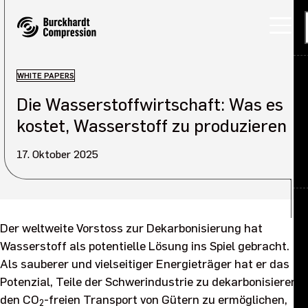
WHITE PAPERS
Die Wasserstoffwirtschaft: Was es
Anwendungen
kostet, Wasserstoff zu produzieren
Produkte
17. Oktober 2025
Servicelösungen
Über uns
Back
Der weltweite Vorstoss zur Dekarbonisierung hat
Karriere
Über uns Übersicht
Wasserstoff als potentielle Lösung ins Spiel gebracht.
Als sauberer und vielseitiger Energieträger hat er das
Investoren
Unser Unternehmen
Potenzial, Teile der Schwerindustrie zu dekarbonisieren,
den CO
-freien Transport von Gütern zu ermöglichen,
2
Nachhaltigkeit