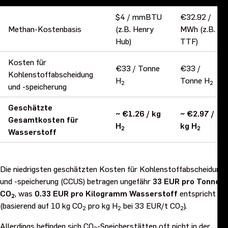
$4 / mmBTU
€32.92 /
Methan-Kostenbasis
(z.B. Henry
MWh (z.B.
Hub)
TTF)
Kosten für
€33 / Tonne
€33 /
Kohlenstoffabscheidung
H
Tonne H
2
2
und -speicherung
Geschätzte
~ €1.26 / kg
~ €2.97 /
Gesamtkosten für
H
kg H
2
2
Wasserstoff
Die niedrigsten geschätzten Kosten für Kohlenstoffabscheidung
und -speicherung (CCUS) betragen ungefähr
33 EUR pro Tonne
CO
, was
0.33 EUR pro Kilogramm Wasserstoff
entspricht
2
(basierend auf 10 kg CO
pro kg H
bei 33 EUR/t CO
).
2
2
2
Allerdings befinden sich CO
-Speicherstätten oft nicht in der