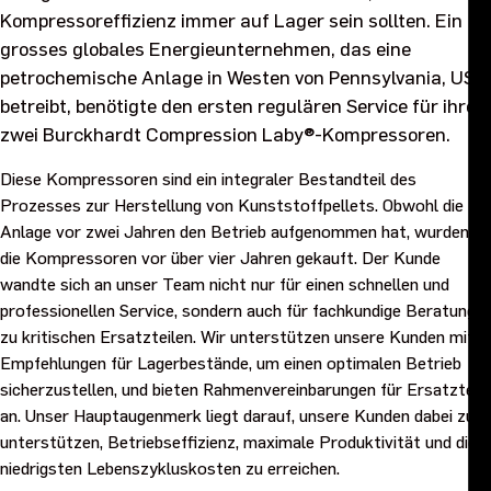
Kompressoreffizienz immer auf Lager sein sollten. Ein
Leitsatz und Werte
grosses globales Energieunternehmen, das eine
petrochemische Anlage in Westen von Pennsylvania, USA
Ziele und Strategie 2027
betreibt, benötigte den ersten regulären Service für ihre
zwei Burckhardt Compression Laby®-Kompressoren.
Karriere
Diese Kompressoren sind ein integraler Bestandteil des
Prozesses zur Herstellung von Kunststoffpellets. Obwohl die
Investoren
Anlage vor zwei Jahren den Betrieb aufgenommen hat, wurden
die Kompressoren vor über vier Jahren gekauft. Der Kunde
Sustainability
wandte sich an unser Team nicht nur für einen schnellen und
professionellen Service, sondern auch für fachkundige Beratung
zu kritischen Ersatzteilen. Wir unterstützen unsere Kunden mit
Rechtliches, Compliance und Qualität
Empfehlungen für Lagerbestände, um einen optimalen Betrieb
sicherzustellen, und bieten Rahmenvereinbarungen für Ersatzteile
Beschaffung
an. Unser Hauptaugenmerk liegt darauf, unsere Kunden dabei zu
unterstützen, Betriebseffizienz, maximale Produktivität und die
News, Stories und Whitepapers
niedrigsten Lebenszykluskosten zu erreichen.