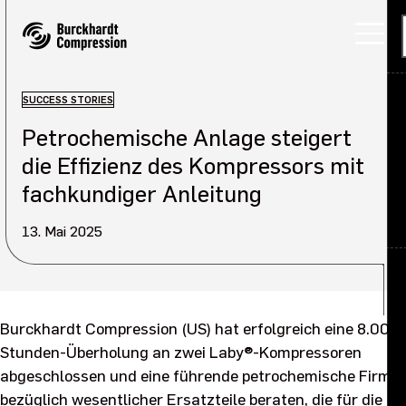
SUCCESS STORIES
Petrochemische Anlage steigert
Anwendungen
die Effizienz des Kompressors mit
Produkte
fachkundiger Anleitung
Servicelösungen
13. Mai 2025
Über uns
Back
Karriere
Über uns Übersicht
Burckhardt Compression (US) hat erfolgreich eine 8.000-
Stunden-Überholung an zwei Laby®-Kompressoren
Investoren
Unser Unternehmen
abgeschlossen und eine führende petrochemische Firma
bezüglich wesentlicher Ersatzteile beraten, die für die
Nachhaltigkeit