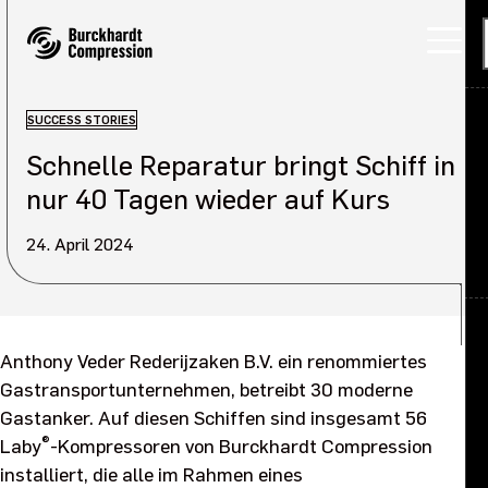
SUCCESS STORIES
Schnelle Reparatur bringt Schiff in
Anwendungen
nur 40 Tagen wieder auf Kurs
Produkte
24. April 2024
Servicelösungen
Über uns
Back
Anthony Veder Rederijzaken B.V. ein renommiertes
Karriere
Über uns Übersicht
Gastransportunternehmen, betreibt 30 moderne
Gastanker. Auf diesen Schiffen sind insgesamt 56
Investoren
®
Unser Unternehmen
Laby
-Kompressoren von Burckhardt Compression
installiert, die alle im Rahmen eines
Nachhaltigkeit