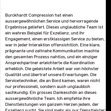
Veranstaltungen & Ausstellungen
Burckhardt Compression hat einen
aussergewöhnlichen Service und hervorragende
Kontaktieren Sie uns
Ergebnisse geliefert. Dieses unglaubliche Team ist
ein wahres Beispiel für Exzellenz, und ihr
Engagement, einen erstklassigen Service zu bieten,
war in jeder Interaktion offensichtlich. Eine klare,
prägnante und zeitnahe Kommunikation machte
den gesamten Prozess nahtlos, und ein einziger
Ansprechpartner erleichterte die Koordination
erheblich. Die geleistete Arbeit war von höchster
Qualität und übertraf unsere Erwartungen. Die
Servicetechniker, die an Bord kamen, waren nicht
nur professionell, sondern auch unglaublich
sachkundig. Ein grosses Dankeschön an dieses
aussergewöhnliche Team. Ich empfehle ihre
Dienstleistungen von ganzem Herzen jedem, der
Exzellenz sucht. Sie sind mehr als nur Dienstleister;