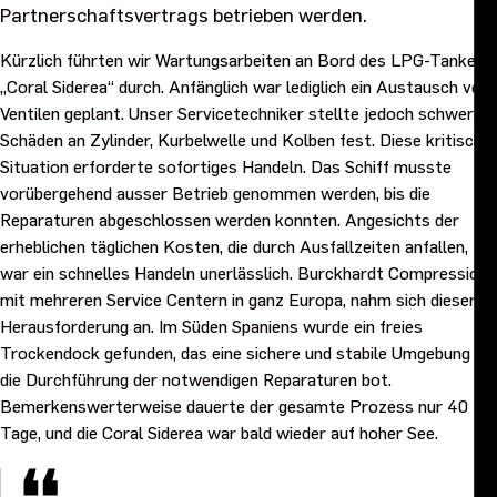
Partnerschaftsvertrags betrieben werden.
Leitsatz und Werte
Kürzlich führten wir Wartungsarbeiten an Bord des LPG-Tankers
Ziele und Strategie 2027
„Coral Siderea“ durch. Anfänglich war lediglich ein Austausch von
Ventilen geplant. Unser Servicetechniker stellte jedoch schwere
Schäden an Zylinder, Kurbelwelle und Kolben fest. Diese kritische
Karriere
Situation erforderte sofortiges Handeln. Das Schiff musste
vorübergehend ausser Betrieb genommen werden, bis die
Investoren
Reparaturen abgeschlossen werden konnten. Angesichts der
erheblichen täglichen Kosten, die durch Ausfallzeiten anfallen,
war ein schnelles Handeln unerlässlich. Burckhardt Compression,
Sustainability
mit mehreren Service Centern in ganz Europa, nahm sich dieser
Herausforderung an. Im Süden Spaniens wurde ein freies
Rechtliches, Compliance und Qualität
Trockendock gefunden, das eine sichere und stabile Umgebung für
die Durchführung der notwendigen Reparaturen bot.
Bemerkenswerterweise dauerte der gesamte Prozess nur 40
Beschaffung
Tage, und die Coral Siderea war bald wieder auf hoher See.
News, Stories und Whitepapers